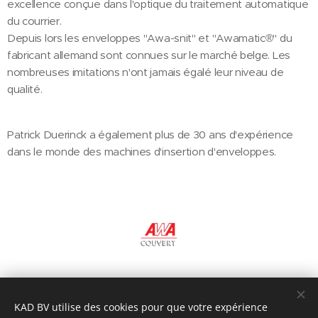
excellence conçue dans l'optique du traitement automatique
du courrier.
Depuis lors les enveloppes "Awa-snit" et "Awamatic®" du
fabricant allemand sont connues sur le marché belge. Les
nombreuses imitations n'ont jamais égalé leur niveau de
qualité.
Patrick Duerinck a également plus de 30 ans d'expérience
dans le monde des machines d'insertion d'enveloppes.
©2023 KAD bv, Goudvinkenlaan 35, 1500 Halle, België
KAD BV utilise des cookies pour que votre expérience