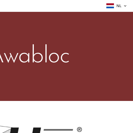
NL
Awabloc