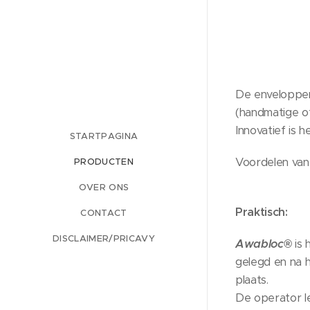
De enveloppen
(handmatige of
Innovatief is
STARTPAGINA
Voordelen van
PRODUCTEN
OVER ONS
Praktisch:
CONTACT
DISCLAIMER/PRICAVY
Awabloc®
is 
gelegd en na h
plaats.
De operator l